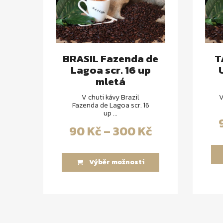
BRASIL Fazenda de
T
Lagoa scr. 16 up
mletá
V chuti kávy Brazil
V
Fazenda de Lagoa scr. 16
up ...
90
Kč
–
300
Kč
Výběr možností