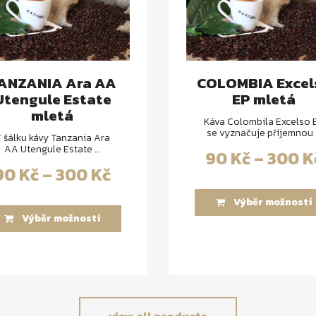
ANZANIA Ara AA
COLOMBIA Excel
Utengule Estate
EP mletá
mletá
Káva Colombila Excelso 
se vyznačuje příjemnou .
 šálku kávy Tanzania Ara
AA Utengule Estate ...
90
Kč
–
300
K
90
Kč
–
300
Kč
Výběr možností
Výběr možností
view all products