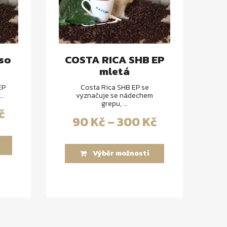
so
COSTA RICA SHB EP
C
mletá
EP
Costa Rica SHB EP se
..
vyznačuje se nádechem
grepu, ...
č
90
Kč
–
300
Kč
Výběr možností