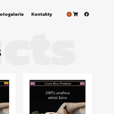
cts
otogalerie
Kontakty
0
s