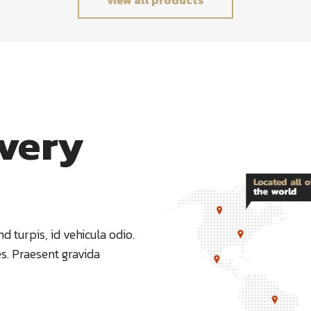
ivery
nd turpis, id vehicula odio.
es. Praesent gravida