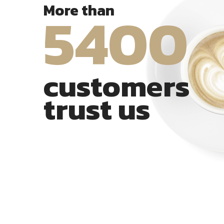
5400
More than
customers
trust us