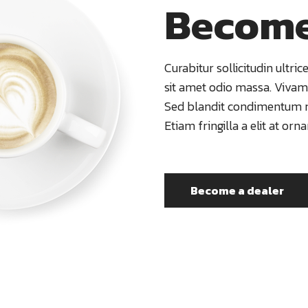
Become
Curabitur sollicitudin ultric
sit amet odio massa. Viva
Sed blandit condimentum mo
Etiam fringilla a elit at orna
Become a dealer