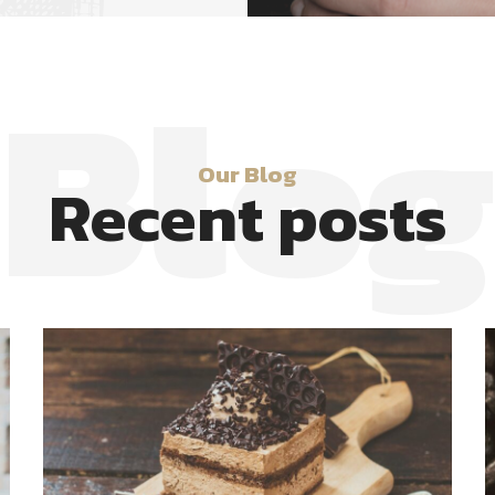
Blog
Our Blog
Recent posts