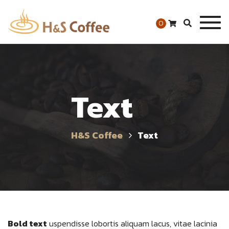
Togg
0
navig
Text
H&S Coffee
Text
Bold text
uspendisse lobortis aliquam lacus, vitae lacinia