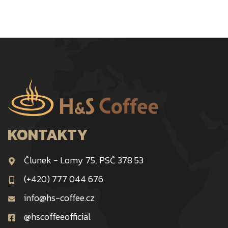
KONTAKTY
Člunek - Lomy 75, PSČ 378 53
(+420) 777 044 676
info@hs-coffee.cz
@hscoffeeofficial