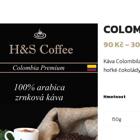
COLOMB
90
Kč
–
3
Káva Colombila
hořké čokolády
Hmotnost