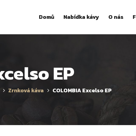
Domů
Nabídka kávy
O nás
F
celso EP
Zrnková káva
COLOMBIA Excelso EP