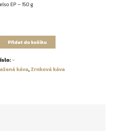
lso EP – 150 g
Přidat do košíku
íslo:
-
ažená káva
,
Zrnková káva