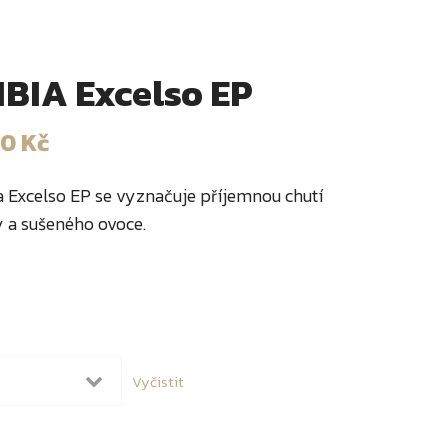
IA Excelso EP
00
Kč
 Excelso EP se vyznačuje příjemnou chutí
 a sušeného ovoce.
Vyčistit