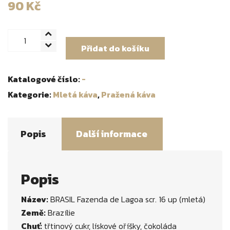
90
Kč
BRASIL
Přidat do košíku
Fazenda
de
Lagoa
Katalogové číslo:
-
scr.
Kategorie:
Mletá káva
,
Pražená káva
16
up
mletá
Popis
Další informace
množství
Popis
Název:
BRASIL Fazenda de Lagoa scr. 16 up (mletá)
Země:
Brazílie
Chuť:
třtinový cukr, lískové oříšky, čokoláda