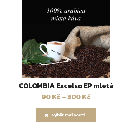
COLOMBIA Excelso EP mletá
90
Kč
–
300
Kč
Výběr možností