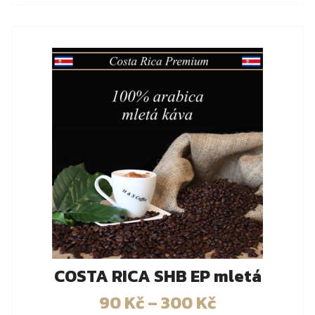
COSTA RICA SHB EP mletá
90
Kč
–
300
Kč