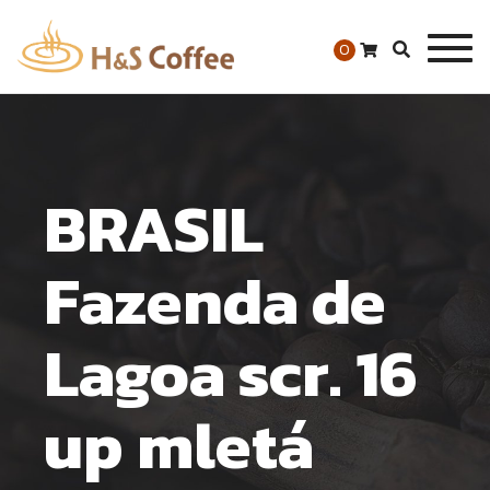
Togg
0
navig
BRASIL
Fazenda de
Lagoa scr. 16
up mletá