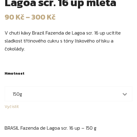
Lagoa scr. 16 up mletá
90
Kč
–
300
Kč
V chuti kávy Brazil Fazenda de Lagoa scr. 16 up ucítíte
sladkost třtinového cukru s tóny lískového ořísku a
čokolády.
Hmotnost
Vyčistit
BRASIL Fazenda de Lagoa scr. 16 up – 150 g