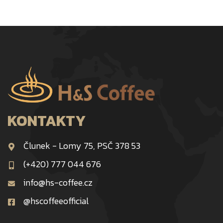
KONTAKTY
Člunek - Lomy 75, PSČ 378 53
(+420) 777 044 676
info@hs-coffee.cz
@hscoffeeofficial