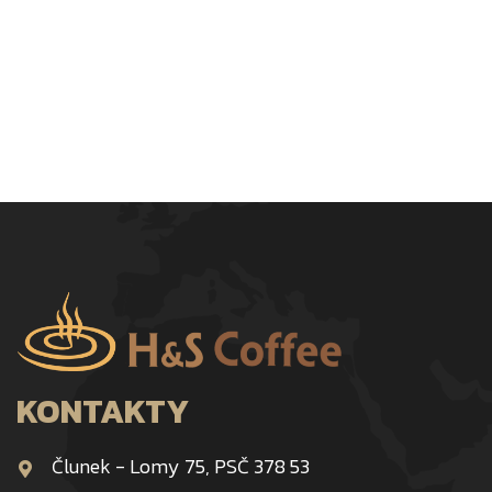
KONTAKTY
Člunek - Lomy 75, PSČ 378 53