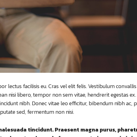
ectus facilisis eu. Cras vel elit felis. Vestibulum convalli
nean nisi libero, tempor non sem vitae, hendrerit egestas e
tincidunt nibh. Donec vitae leo efficitur, bibendum nibh ac, 
lputate sed, fermentum non nisi.
i malesuada tincidunt. Praesent magna purus, pharet