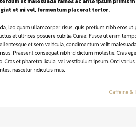
Interdum et malesuada fames ac ante ipsum primis in
giat et mi vel, fermentum placerat tortor.
vida, leo quam ullamcorper risus, quis pretium nibh eros ut 
uctus et ultrices posuere cubilia Curae; Fusce ut enim tempo
ellentesque et sem vehicula, condimentum velit malesuada
s risus. Praesent consequat nibh id dictum molestie. Cras ege
to. Cras et pharetra ligula, vel vestibulum ipsum. Orci varius
tes, nascetur ridiculus mus.
Caffeine &