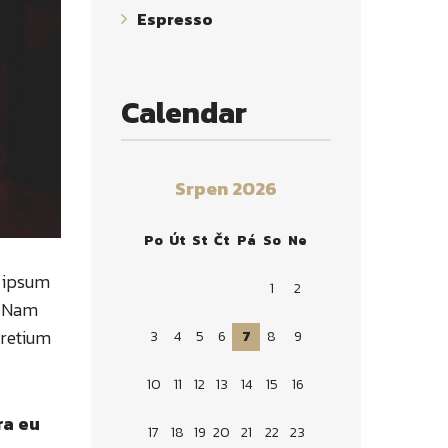
Espresso
Calendar
Srpen 2026
Po
Út
St
Čt
Pá
So
Ne
s ipsum
1
2
x. Nam
pretium
3
4
5
6
7
8
9
10
11
12
13
14
15
16
ra eu
17
18
19
20
21
22
23