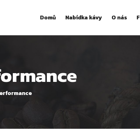
Domů
Nabídka kávy
O nás
F
rformance
performance