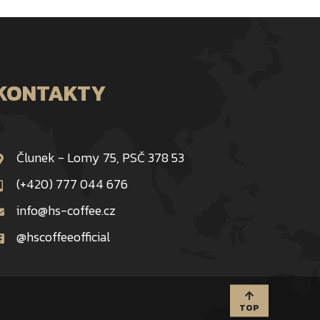
KONTAKTY
Člunek - Lomy 75, PSČ 378 53
(+420) 777 044 676
info@hs-coffee.cz
@hscoffeeofficial
TOP