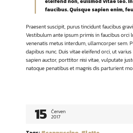
eleifend non, euismod vitae leo. 
faucibus. Quisque sapien enim, feu
Praesent suscipit, purus tincidunt faucibus gra
Vestibulum ante ipsum primis in faucibus orci l
venenatis metus interdum, ullamcorper sem. P
dapibus nunc. Duis vitae eleifend orci, ut variu
sapien auctor, porttitor nisi vitae, vulputate jus
natoque penatibus et magnis dis parturient mon
Post
navigation
15
Červen
2017
Tags:
cappuccino
,
latte