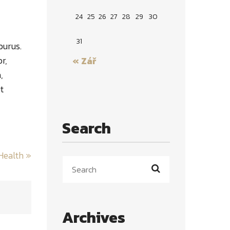
24
25
26
27
28
29
30
31
purus.
r,
« Zář
,
t
Search
 Health
»
Archives