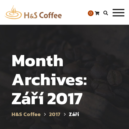
Togg
0
navig
Month
Archives:
Září 2017
H&S Coffee
2017
Září