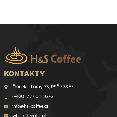
KONTAKTY
Člunek - Lomy 75, PSČ 378 53
(+420) 777 044 676
info@hs-coffee.cz
@hscoffeeofficial